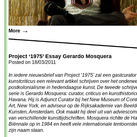
→
More
Project ‘1975’ Essay Gerardo Mosquera
Posted on
18/03/2011
In iedere nieuwsbrief van Project ‘1975’ zal een gastcurator
kunstcriticus een relevant artikel schrijven over het onderw
postkolonialisme in hedendaagse kunst. De tweede schrijve
serie is Gerardo Mosquera: curator, criticus en kunsthistoric
Havana. Hij is Adjunct Curator bij het
New Museum of Cont
Art
, New York, en adviseur op de
Rijksakademie van Beel
Kunsten
, Amsterdam. Ook maakt hij deel uit van adviesco
van
verschillende kunsttijdschriften. Mosquera richtte de 
Biënnale op in 1984 en heeft vele internationale tentoonste
zijn naam staan.