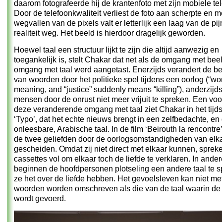
daarom fotografeerde hij de krantenfoto met zijn mobiele te
Door de telefoonkwaliteit verliest de foto aan scherpte en m
wegvallen van de pixels valt er letterlijk een laag van de pij
realiteit weg. Het beeld is hierdoor dragelijk geworden.
Hoewel taal een structuur lijkt te zijn die altijd aanwezig en
toegankelijk is, stelt Chakar dat net als de omgang met bee
omgang met taal werd aangetast. Enerzijds verandert de b
van woorden door het politieke spel tijdens een oorlog (“w
meaning, and “justice” suddenly means “killing”), anderzijd
mensen door de onrust niet meer vrijuit te spreken. Een vo
deze veranderende omgang met taal ziet Chakar in het tijdsc
‘Typo’, dat het echte nieuws brengt in een zelfbedachte, en
onleesbare, Arabische taal. In de film ‘Beirouth la rencontre’
de twee geliefden door de oorlogsomstandigheden van elk
gescheiden. Omdat zij niet direct met elkaar kunnen, sprek
cassettes vol om elkaar toch de liefde te verklaren. In ander
beginnen de hoofdpersonen plotseling een andere taal te s
ze het over de liefde hebben. Het gevoelsleven kan niet me
woorden worden omschreven als die van de taal waarin de
wordt gevoerd.