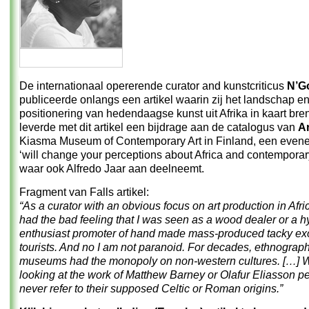
De internationaal opererende curator and kunstcriticus
N’Go
publiceerde onlangs een artikel waarin zij het landschap e
positionering van hedendaagse kunst uit Afrika in kaart bren
leverde met dit artikel een bijdrage aan de catalogus van
Ar
Kiasma Museum of Contemporary Art in Finland, een even
‘will change your perceptions about Africa and contemporary
waar ook Alfredo Jaar aan deelneemt.
Fragment van Falls artikel:
“As a curator with an obvious focus on art production in Afric
had the bad feeling that I was seen as a wood dealer or a h
enthusiast promoter of hand made mass-produced tacky exot
tourists. And no I am not paranoid. For decades, ethnograph
museums had the monopoly on non-western cultures. […] 
looking at the work of Matthew Barney or Olafur Eliasson pe
never refer to their supposed Celtic or Roman origins.”