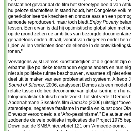
bestaat het gevaar dat de film het stereotype beeld van Afri
hulpeloze slachtoffers in stand houdt, het Congolese volk re
geherkoloniseerde knechten en onnozelaars en een pornog
armoede reproduceert, maar toch biedt
Enjoy Poverty
belan
lessen. Een ervan is dat hij optimistische globalisten met 
op de grond zet en de ambities van bezorgde documentair
genadeloos onderuithaalt, vooral van diegenen onder hen d
lijden willen verlichten door de ellende in de ontwikkelings
tonen.”
Vervolgens wijst Demos kunstpraktijken af die gericht zijn 
erbarmelijke politieke toestanden ergens anders en hun ei
niet als politieke ruimte beschouwen, waarmee zij niet erke
deel uit te maken van een problematisch systeem. Alfredo 
Sound of Silence
, 2006, analyseert Demos als een model d
relatie tussen de beeldeconomie van globalisering en huma
fotojournalistiek kritisch onderzoekt. Tot slot vertelt Demos 
Abderrahmane Sissako’s film
Bamako
(2006) uitstijgt “bov
stereotiepe, negatieve fatalisme in media en kunst door Ok
Enwezor veroordeeld als ‘Afro-pessimisme’.” De auteur ver
zodoende de vele politieke implicaties die Project 1975 be
Download de
SMBA nieuwbrief 121
om ‘Armoede-porno,