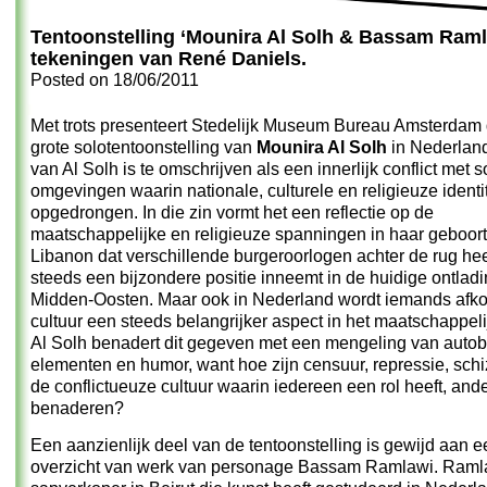
Tentoonstelling ‘Mounira Al Solh & Bassam Raml
tekeningen van René Daniels.
Posted on
18/06/2011
Met trots presenteert Stedelijk Museum Bureau Amsterdam 
grote solotentoonstelling van
Mounira Al Solh
in Nederland
van Al Solh is te omschrijven als een innerlijk conflict met s
omgevingen waarin nationale, culturele en religieuze identit
opgedrongen. In die zin vormt het een reflectie op de
maatschappelijke en religieuze spanningen in haar geboor
Libanon dat verschillende burgeroorlogen achter de rug hee
steeds een bijzondere positie inneemt in de huidige ontladi
Midden-Oosten. Maar ook in Nederland wordt iemands afk
cultuur een steeds belangrijker aspect in het maatschappeli
Al Solh benadert dit gegeven met een mengeling van autob
elementen en humor, want hoe zijn censuur, repressie, schi
de conflictueuze cultuur waarin iedereen een rol heeft, ande
benaderen?
Een aanzienlijk deel van de tentoonstelling is gewijd aan e
overzicht van werk van personage Bassam Ramlawi. Ramla