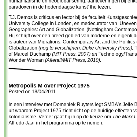
humanitarisme en neoglobalisering: aantekeningen bij enk
paradoxen in de hedendaagse kunst’ the lezen.
T.J. Demos is criticus en lector bij de faculteit Kunstgeschi
University College in Londen, en medecurator van ‘Uneven
Geographies: Art and Globalization’ (Nottingham Contempor
Hij schrijft over een breed gebied van moderne en eigentij
is auteur van Migrations: Contemporary Art and the Politics 
Globalization
(nog te verschijnen, Duke University Press),
T
of Marcel Duchamp
(MIT Press, 2007) en
Technology/Trans
Wonder Woman
(Afterall/MIT Press, 2010).
Metropolis M over Project 1975
Posted on
18/04/2011
In een interview met Domeniek Ruyters legt SMBA’s Jelle
uit waarom Project 1975 zicht richt op de huidige effecten v
kolonialisme. Verder gaat hij in op de keuze om
The Marx 
Alfredo Jaar in het programma op te nemen.