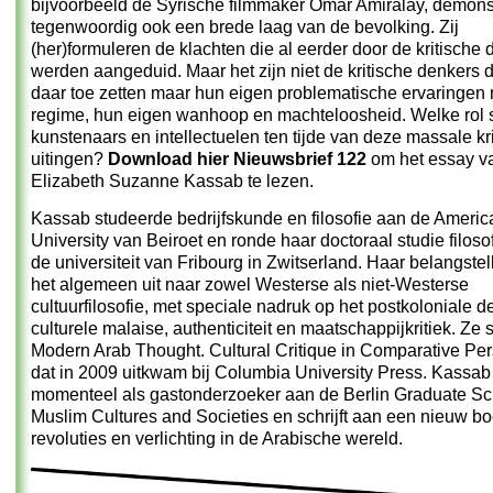
bijvoorbeeld de Syrische filmmaker Omar Amiralay, demons
tegenwoordig ook een brede laag van de bevolking. Zij
(her)formuleren de klachten die al eerder door de kritische
werden aangeduid. Maar het zijn niet de kritische denkers 
daar toe zetten maar hun eigen problematische ervaringen 
regime, hun eigen wanhoop en machteloosheid. Welke rol 
kunstenaars en intellectuelen ten tijde van deze massale kr
uitingen?
Download hier Nieuwsbrief 122
om het essay v
Elizabeth Suzanne Kassab te lezen.
Kassab studeerde bedrijfskunde en filosofie aan de Americ
University van Beiroet en ronde haar doctoraal studie filoso
de universiteit van Fribourg in Zwitserland. Haar belangstel
het algemeen uit naar zowel Westerse als niet-Westerse
cultuurfilosofie, met speciale nadruk op het postkoloniale d
culturele malaise, authenticiteit en maatschappijkritiek. Ze 
Modern Arab Thought. Cultural Critique in Comparative Per
dat in 2009 uitkwam bij Columbia University Press. Kassab
momenteel als gastonderzoeker aan de Berlin Graduate Sch
Muslim Cultures and Societies en schrijft aan een nieuw b
revoluties en verlichting in de Arabische wereld.