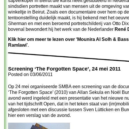
sapverkoper in Beirut die kunst heeft gestudeerd in Nederl
sindsdien portretten maakt van mensen uit de omgeving van
winkeltje in Beirut. Zoals een documentaire over hem op de
tentoonstelling duidelijk maakt, is hij bekend met het oeuv
Sherman en met een beroemd portretschilderij van Otto Dix
bovenal bewondert hij het werk van de Nederlander
René 
Klik hier om meer te lezen over ‘Mounira Al Solh & Bas
Ramlawi’
.
Screening ‘The Forgotten Space’, 24 mei 2011
Posted on
03/06/2011
Op 24 mei organiseerde SMBA een screening van de docu
‘The Forgotten Space’ (2010) van Allan Sekula en Noël Bu
avond werd ingeleid met een presentatie van het nieuwe n
van het tijdschrift Open, dat in het teken staat van (im)mobili
afgesloten met een discussie tussen Sven Lütticken en Bur
hier een verslag van de avond.