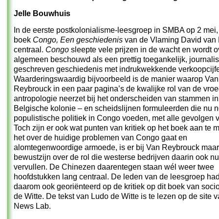
Jelle Bouwhuis
In de eerste postkolonialisme-leesgroep in SMBA op 2 mei,
boek
Congo, Een geschiedenis
van de Vlaming David van
centraal.
Congo
sleepte vele prijzen in de wacht en wordt o
algemeen beschouwd als een prettig toegankelijk, journalis
geschreven geschiedenis met indrukwekkende verkoopcijfe
Waarderingswaardig bijvoorbeeld is de manier waarop Van
Reybrouck in een paar pagina’s de kwalijke rol van de vro
antropologie neerzet bij het onderscheiden van stammen in
Belgische kolonie – en scheidslijnen formuleerden die nu 
populistische politiek in Congo voeden, met alle gevolgen 
Toch zijn er ook wat punten van kritiek op het boek aan te 
het over de huidige problemen van Congo gaat en
alomtegenwoordige armoede, is er bij Van Reybrouck maar
bewustzijn over de rol die westerse bedrijven daarin ook n
vervullen. De Chinezen daarentegen staan wél weer twee
hoofdstukken lang centraal. De leden van de leesgroep ha
daarom ook georiënteerd op de kritiek op dit boek van soc
de Witte. De tekst van Ludo de Witte is te lezen op de site 
News Lab
.