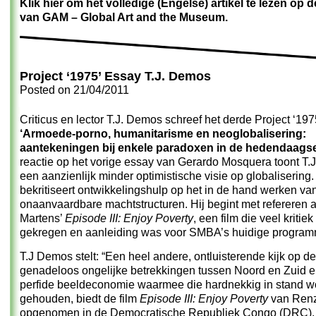
Klik hier om het volledige (Engelse) artikel te lezen op 
van GAM – Global Art and the Museum
.
Project ‘1975’ Essay T.J. Demos
Posted on
21/04/2011
Criticus en lector T.J. Demos schreef het derde Project ‘197
‘Armoede-porno, humanitarisme en neoglobalisering:
aantekeningen bij enkele paradoxen in de hedendaagse
reactie op het vorige essay van Gerardo Mosquera toont T
een aanzienlijk minder optimistische visie op globalisering
bekritiseert ontwikkelingshulp op het in de hand werken va
onaanvaardbare machtstructuren. Hij begint met refereren
Martens’
Episode III: Enjoy Poverty
, een film die veel kritiek
gekregen en aanleiding was voor SMBA’s huidige program
T.J Demos stelt: “Een heel andere, ontluisterende kijk op de
genadeloos ongelijke betrekkingen tussen Noord en Zuid e
perfide beeldeconomie waarmee die hardnekkig in stand 
gehouden, biedt de film
Episode III: Enjoy Poverty
van Renz
opgenomen in de Democratische Republiek Congo (DRC). N