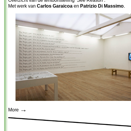
Overzicht van de tentoonstelling ‘See Reason’.
Met werk van
Carlos Garaicoa
en
Patrizio Di Massimo
.
→
More