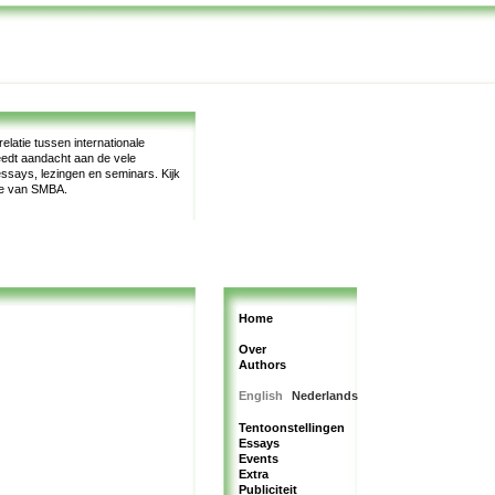
latie tussen internationale
teedt aandacht aan de vele
, essays, lezingen en seminars.
Kijk
te van SMBA.
Home
Over
Authors
English
Nederlands
Tentoonstellingen
Essays
Events
Extra
Publiciteit