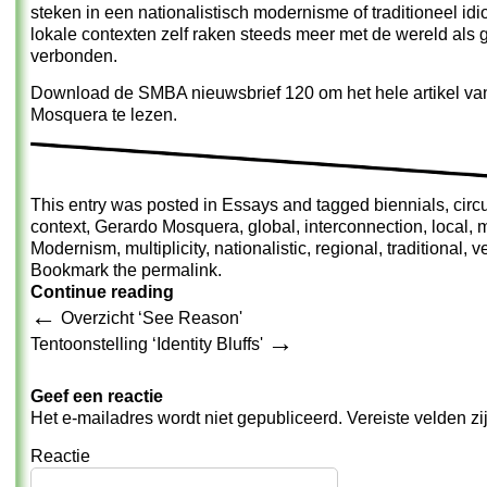
steken in een nationalistisch modernisme of traditioneel id
lokale contexten zelf raken steeds meer met de wereld als 
verbonden.
Download de
SMBA nieuwsbrief 120
om het hele artikel v
Mosquera te lezen.
This entry was posted in
Essays
and tagged
biennials
,
circ
context
,
Gerardo Mosquera
,
global
,
interconnection
,
local
,
m
Modernism
,
multiplicity
,
nationalistic
,
regional
,
traditional
,
v
Bookmark the
permalink
.
Continue reading
←
Overzicht ‘See Reason'
→
Tentoonstelling ‘Identity Bluffs'
Geef een reactie
Het e-mailadres wordt niet gepubliceerd.
Vereiste velden z
Reactie