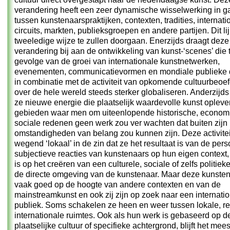
verandering heeft een zeer dynamische wisselwerking in g
tussen kunstenaarspraktijken, contexten, tradities, internati
circuits, markten, publieksgroepen en andere partijen. Dit lij
tweeledige wijze te zullen doorgaan. Enerzijds draagt deze
verandering bij aan de ontwikkeling van kunst-‘scenes’ die 
gevolge van de groei van internationale kunstnetwerken,
evenementen, communicatievormen en mondiale publieke
in combinatie met de activiteit van opkomende cultuurbeoe
over de hele wereld steeds sterker globaliseren. Anderzijds
ze nieuwe energie die plaatselijk waardevolle kunst oplever
gebieden waar men om uiteenlopende historische, econom
sociale redenen geen werk zou ver wachten dat buiten zijn 
omstandigheden van belang zou kunnen zijn. Deze activiteit
wegend ‘lokaal’ in de zin dat ze het resultaat is van de pers
subjectieve reacties van kunstenaars op hun eigen context, 
is op het creëren van een culturele, sociale of zelfs politiek
de directe omgeving van de kunstenaar. Maar deze kunsten
vaak goed op de hoogte van andere contexten en van de
mainstreamkunst en ook zij zijn op zoek naar een internati
publiek. Soms schakelen ze heen en weer tussen lokale, r
internationale ruimtes. Ook als hun werk is gebaseerd op d
plaatselijke cultuur of specifieke achtergrond, blijft het mees