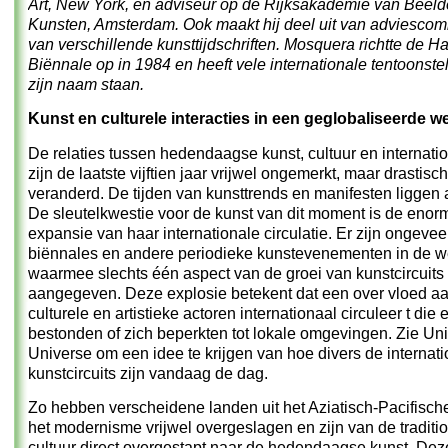
Art
, New York, en adviseur op de
Rijksakademie van Beel
Kunsten
, Amsterdam. Ook maakt hij deel uit van adviesco
van
verschillende kunsttijdschriften. Mosquera richtte de 
Biënnale op in 1984 en heeft vele internationale tentoonste
zijn naam staan.
Kunst en culturele interacties in een geglobaliseerde w
De relaties tussen hedendaagse kunst, cultuur en internati
zijn de laatste vijftien jaar vrijwel ongemerkt, maar drastisch
veranderd. De tijden van kunsttrends en manifesten liggen 
De sleutelkwestie voor de kunst van dit moment is de enor
expansie van haar internationale circulatie. Er zijn ongevee
biënnales en andere periodieke kunstevenementen in de w
waarmee slechts één aspect van de groei van kunstcircuits
aangegeven. Deze explosie betekent dat een over vloed a
culturele en artistieke actoren internationaal circuleer t die 
bestonden of zich beperkten tot lokale omgevingen. Zie
Uni
Universe
om een idee te krijgen van hoe divers de internat
kunstcircuits zijn vandaag de dag.
Zo hebben verscheidene landen uit het Aziatisch-Pacifisch
het modernisme vrijwel overgeslagen en zijn van de traditi
cultuur direct overgestapt naar de hedendaagse kunst. Dez