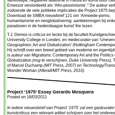
stereotiepe, negatieve fatalisme in media en kunst door Ok
Enwezor veroordeeld als ‘Afro-pessimisme’.” De auteur ver
zodoende de vele politieke implicaties die Project 1975 be
Download de
SMBA nieuwbrief 121
om ‘Armoede-porno,
humanitarisme en neoglobalisering: aantekeningen bij enk
paradoxen in de hedendaagse kunst’ the lezen.
T.J. Demos is criticus en lector bij de faculteit Kunstgeschi
University College in Londen, en medecurator van ‘Uneven
Geographies: Art and Globalization’ (Nottingham Contempor
Hij schrijft over een breed gebied van moderne en eigentij
is auteur van Migrations: Contemporary Art and the Politics 
Globalization
(nog te verschijnen, Duke University Press),
T
of Marcel Duchamp
(MIT Press, 2007) en
Technology/Trans
Wonder Woman
(Afterall/MIT Press, 2010).
Project ‘1975’ Essay Gerardo Mosquera
Posted on
18/03/2011
In iedere nieuwsbrief van Project ‘1975’ zal een gastcurator
kunstcriticus een relevant artikel schrijven over het onderw