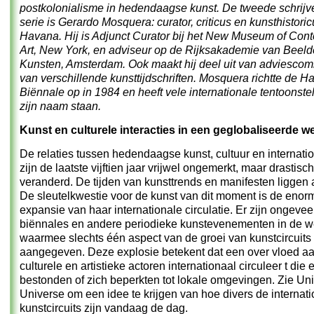
postkolonialisme in hedendaagse kunst. De tweede schrijve
serie is Gerardo Mosquera: curator, criticus en kunsthistoric
Havana. Hij is Adjunct Curator bij het
New Museum of Cont
Art
, New York, en adviseur op de
Rijksakademie van Beel
Kunsten
, Amsterdam. Ook maakt hij deel uit van adviesco
van
verschillende kunsttijdschriften. Mosquera richtte de 
Biënnale op in 1984 en heeft vele internationale tentoonste
zijn naam staan.
Kunst en culturele interacties in een geglobaliseerde w
De relaties tussen hedendaagse kunst, cultuur en internati
zijn de laatste vijftien jaar vrijwel ongemerkt, maar drastisch
veranderd. De tijden van kunsttrends en manifesten liggen 
De sleutelkwestie voor de kunst van dit moment is de enor
expansie van haar internationale circulatie. Er zijn ongevee
biënnales en andere periodieke kunstevenementen in de w
waarmee slechts één aspect van de groei van kunstcircuits
aangegeven. Deze explosie betekent dat een over vloed a
culturele en artistieke actoren internationaal circuleer t die 
bestonden of zich beperkten tot lokale omgevingen. Zie
Uni
Universe
om een idee te krijgen van hoe divers de internat
kunstcircuits zijn vandaag de dag.