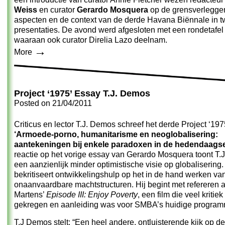
Weiss
en curator
Gerardo Mosquera
op de grensverlegge
aspecten en de context van de derde Havana Biënnale in 
presentaties. De avond werd afgesloten met een rondetafel 
waaraan ook curator Direlia Lazo deelnam.
→
More
Project ‘1975’ Essay T.J. Demos
Posted on
21/04/2011
Criticus en lector T.J. Demos schreef het derde Project ‘197
‘Armoede-porno, humanitarisme en neoglobalisering:
aantekeningen bij enkele paradoxen in de hedendaagse
reactie op het vorige essay van Gerardo Mosquera toont T
een aanzienlijk minder optimistische visie op globalisering
bekritiseert ontwikkelingshulp op het in de hand werken va
onaanvaardbare machtstructuren. Hij begint met refereren
Martens’
Episode III: Enjoy Poverty
, een film die veel kritiek
gekregen en aanleiding was voor SMBA’s huidige program
T.J Demos stelt: “Een heel andere, ontluisterende kijk op de