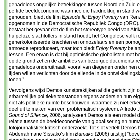
genadeloos ongelijke betrekkingen tussen Noord en Zuid e
perfide beeldeconomie waarmee die hardnekkig in stand 
gehouden, biedt de film
Episode III: Enjoy Poverty
van Renz
opgenomen in de Democratische Republiek Congo (DRC). N
bestaat het gevaar dat de film het stereotype beeld van Afri
hulpeloze slachtoffers in stand houdt, het Congolese volk re
geherkoloniseerde knechten en onnozelaars en een pornog
armoede reproduceert, maar toch biedt
Enjoy Poverty
belan
lessen. Een ervan is dat hij optimistische globalisten met 
op de grond zet en de ambities van bezorgde documentair
genadeloos onderuithaalt, vooral van diegenen onder hen d
lijden willen verlichten door de ellende in de ontwikkelings
tonen.”
Vervolgens wijst Demos kunstpraktijken af die gericht zijn 
erbarmelijke politieke toestanden ergens anders en hun ei
niet als politieke ruimte beschouwen, waarmee zij niet erke
deel uit te maken van een problematisch systeem. Alfredo 
Sound of Silence
, 2006, analyseert Demos als een model d
relatie tussen de beeldeconomie van globalisering en huma
fotojournalistiek kritisch onderzoekt. Tot slot vertelt Demos 
Abderrahmane Sissako’s film
Bamako
(2006) uitstijgt “bov