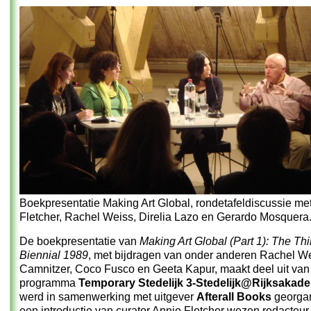
Boekpresentatie Making Art Global, rondetafeldiscussie me
Fletcher, Rachel Weiss, Direlia Lazo en Gerardo Mosquera
De boekpresentatie van
Making Art Global (Part 1): The Th
Biennial 1989
, met bijdragen van onder anderen Rachel We
Camnitzer, Coco Fusco en Geeta Kapur, maakt deel uit van
programma
Temporary Stedelijk 3-Stedelijk@Rijksakad
werd in samenwerking met uitgever
Afterall Books
georgan
een introductie van curator Annie Fletcher wezen redacteu