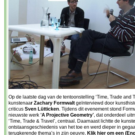
Op de laatste dag van de tentoonstelling ‘Time, Trade and T
kunstenaa
r Zachary Formwalt
geïnterviewd door kunsthist
criticus
Sven Lütticken
. Tijdens dit evenement stond Form
nieuwste werk
‘A Projective Geometry’
, dat onderdeel uit
‘Time, Trade & Travel’, centraal. Daarnaast lichtte de kunst
ontstaansgeschiedenis van het toe en werd dieper in gega
terugkerende thema’s in zijn oeuvre.
Klik hier om een (Eng