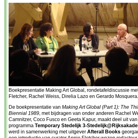
Boekpresentatie Making Art Global, rondetafeldiscussie me
Fletcher, Rachel Weiss, Direlia Lazo en Gerardo Mosquera
De boekpresentatie van
Making Art Global (Part 1): The Th
Biennial 1989
, met bijdragen van onder anderen Rachel We
Camnitzer, Coco Fusco en Geeta Kapur, maakt deel uit van
programma
Temporary Stedelijk 3-Stedelijk@Rijksakad
werd in samenwerking met uitgever
Afterall Books
georgan
een introductie van curator Annie Fletcher wezen redacteu