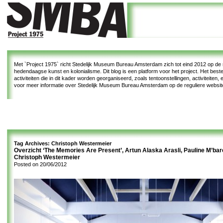
Met
`Project 1975`
richt Stedelijk Museum Bureau Amsterdam zich tot eind 2012 op de re
hedendaagse kunst en kolonialisme. Dit blog is een platform voor het project. Het bes
activiteiten die in dit kader worden georganiseerd, zoals tentoonstellingen, activiteiten
voor meer informatie over Stedelijk Museum Bureau Amsterdam op de reguliere websi
Tag Archives:
Christoph Westermeier
Overzicht ‘The Memories Are Present’, Artun Alaska Arasli, Pauline M’bar
Christoph Westermeier
Posted on
20/06/2012