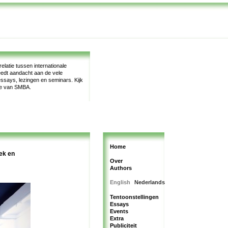
latie tussen internationale
teedt aandacht aan de vele
, essays, lezingen en seminars.
Kijk
te van SMBA.
Home
ek en
Over
Authors
English
Nederlands
Tentoonstellingen
Essays
Events
Extra
Publiciteit