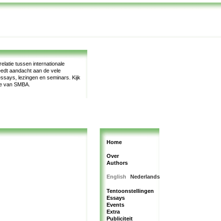
latie tussen internationale
teedt aandacht aan de vele
, essays, lezingen en seminars.
Kijk
te van SMBA.
Home
Over
Authors
English
Nederlands
Tentoonstellingen
Essays
Events
Extra
Publiciteit