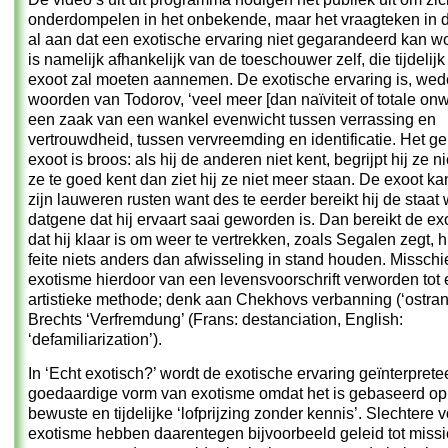
onderdompelen in het onbekende, maar het vraagteken in de 
al aan dat een exotische ervaring niet gegarandeerd kan w
is namelijk afhankelijk van de toeschouwer zelf, die tijdelijk
exoot zal moeten aannemen. De exotische ervaring is, wed
woorden van Todorov, ‘veel meer [dan naïviteit of totale on
een zaak van een wankel evenwicht tussen verrassing en
vertrouwdheid, tussen vervreemding en identificatie. Het g
exoot is broos: als hij de anderen niet kent, begrijpt hij ze nie
ze te goed kent dan ziet hij ze niet meer staan. De exoot ka
zijn lauweren rusten want des te eerder bereikt hij de staat
datgene dat hij ervaart saai geworden is. Dan bereikt de ex
dat hij klaar is om weer te vertrekken, zoals Segalen zegt, h
feite niets anders dan afwisseling in stand houden. Misschie
exotisme hierdoor van een levensvoorschrift verworden tot
artistieke methode; denk aan Chekhovs verbanning (‘ostran
Brechts ‘Verfremdung’ (Frans: destanciation, English:
‘defamiliarization’).
In ‘Echt exotisch?’ wordt de exotische ervaring geïnterprete
goedaardige vorm van exotisme omdat het is gebaseerd op
bewuste en tijdelijke ‘lofprijzing zonder kennis’. Slechtere
exotisme hebben daarentegen bijvoorbeeld geleid tot miss