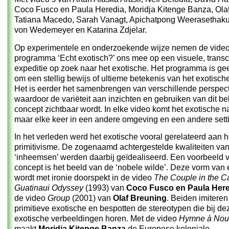
Coco Fusco en Paula Heredia, Moridja Kitenge Banza, Olaf
Tatiana Macedo, Sarah Vanagt, Apichatpong Weerasethak
von Wedemeyer en Katarina Zdjelar.
Op experimentele en onderzoekende wijze nemen de video’
programma ‘Echt exotisch?’ ons mee op een visuele, transc
expeditie op zoek naar het exotische. Het programma is ge
om een stellig bewijs of ultieme betekenis van het exotische
Het is eerder het samenbrengen van verschillende perspec
waardoor de variëteit aan inzichten en gebruiken van dit b
concept zichtbaar wordt. In elke video komt het exotische n
maar elke keer in een andere omgeving en een andere sett
In het verleden werd het exotische vooral gerelateerd aan h
primitivisme. De zogenaamd achtergestelde kwaliteiten va
‘inheemsen’ werden daarbij geïdealiseerd. Een voorbeeld v
concept is het beeld van de ‘nobele wilde’. Deze vorm van
wordt met ironie doorspekt in de video
The Couple in the C
Guatinaui Odyssey
(1993) van
Coco Fusco en Paula Here
de video
Group
(2001) van
Olaf Breuning
. Beiden imiteren
primitieve exotische en bespotten de stereotypen die bij de
exotische verbeeldingen horen. Met de video
Hymne à Nou
maakt
Moridja Kitenge Banza
de Europese koloniale