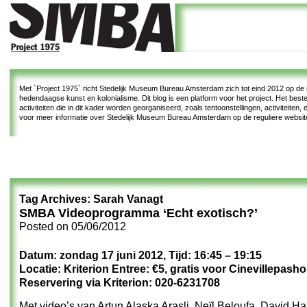
Met
`Project 1975`
richt Stedelijk Museum Bureau Amsterdam zich tot eind 2012 op de re
hedendaagse kunst en kolonialisme. Dit blog is een platform voor het project. Het bes
activiteiten die in dit kader worden georganiseerd, zoals tentoonstellingen, activiteiten
voor meer informatie over Stedelijk Museum Bureau Amsterdam op de reguliere websi
Tag Archives:
Sarah Vanagt
SMBA Videoprogramma ‘Echt exotisch?’
Posted on
05/06/2012
Datum: zondag 17 juni 2012, Tijd: 16:45 – 19:15
Locatie: Kriterion Entree: €5, gratis voor Cinevillepash
Reservering via Kriterion: 020-6231708
Met video’s van Artun Alaska Arasli, Neïl Beloufa, David 