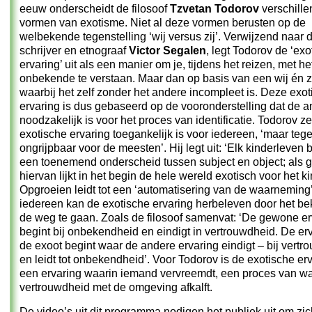
eeuw onderscheidt de filosoof
Tzvetan Todorov
verschill
vormen van exotisme. Niet al deze vormen berusten op de
welbekende tegenstelling ‘wij versus zij’. Verwijzend naar 
schrijver en etnograaf
Victor Segalen
, legt Todorov de ‘exo
ervaring’ uit als een manier om je, tijdens het reizen, met he
onbekende te verstaan. Maar dan op basis van een wij én z
waarbij het zelf zonder het andere incompleet is. Deze exo
ervaring is dus gebaseerd op de vooronderstelling dat de a
noodzakelijk is voor het proces van identificatie. Todorov ze
exotische ervaring toegankelijk is voor iedereen, ‘maar tegel
ongrijpbaar voor de meesten’. Hij legt uit: ‘Elk kinderleven 
een toenemend onderscheid tussen subject en object; als 
hiervan lijkt in het begin de hele wereld exotisch voor het ki
Opgroeien leidt tot een ‘automatisering van de waarneming
iedereen kan de exotische ervaring herbeleven door het be
de weg te gaan. Zoals de filosoof samenvat: ‘De gewone er
begint bij onbekendheid en eindigt in vertrouwdheid. De er
de exoot begint waar de andere ervaring eindigt – bij vertr
en leidt tot onbekendheid’. Voor Todorov is de exotische er
een ervaring waarin iemand vervreemdt, een proces van wa
vertrouwdheid met de omgeving afkalft.
De video’s uit dit programma nodigen het publiek uit om zich