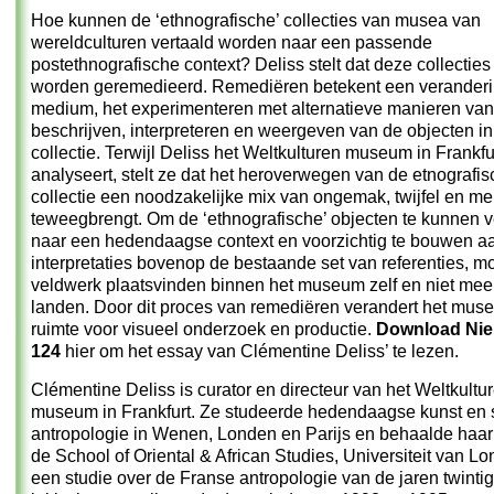
Hoe kunnen de ‘ethnografische’ collecties van musea van
wereldculturen vertaald worden naar een passende
postethnografische context? Deliss stelt dat deze collectie
worden geremedieerd. Remediëren betekent een veranderi
medium, het experimenteren met alternatieve manieren van
beschrijven, interpreteren en weergeven van de objecten in
collectie. Terwijl Deliss het Weltkulturen museum in Frankfu
analyseert, stelt ze dat het heroverwegen van de etnografi
collectie een noodzakelijke mix van ongemak, twijfel en me
teweegbrengt. Om de ‘ethnografische’ objecten te kunnen v
naar een hedendaagse context en voorzichtig te bouwen aa
interpretaties bovenop de bestaande set van referenties, mo
veldwerk plaatsvinden binnen het museum zelf en niet meer
landen. Door dit proces van remediëren verandert het mus
ruimte voor visueel onderzoek en productie.
Download Nie
124
hier om het essay van Clémentine Deliss’ te lezen.
Clémentine Deliss is curator en directeur van het Weltkultu
museum in Frankfurt. Ze studeerde hedendaagse kunst en 
antropologie in Wenen, Londen en Parijs en behaalde haa
de School of Oriental & African Studies, Universiteit van L
een studie over de Franse antropologie van de jaren twintig