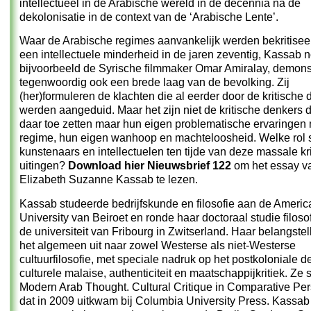
intellectueel in de Arabische wereld in de decennia na de
dekolonisatie in de context van de ‘Arabische Lente’.
Waar de Arabische regimes aanvankelijk werden bekritisee
een intellectuele minderheid in de jaren zeventig, Kassab 
bijvoorbeeld de Syrische filmmaker Omar Amiralay, demons
tegenwoordig ook een brede laag van de bevolking. Zij
(her)formuleren de klachten die al eerder door de kritische
werden aangeduid. Maar het zijn niet de kritische denkers 
daar toe zetten maar hun eigen problematische ervaringen 
regime, hun eigen wanhoop en machteloosheid. Welke rol 
kunstenaars en intellectuelen ten tijde van deze massale kr
uitingen?
Download hier Nieuwsbrief 122
om het essay v
Elizabeth Suzanne Kassab te lezen.
Kassab studeerde bedrijfskunde en filosofie aan de Americ
University van Beiroet en ronde haar doctoraal studie filoso
de universiteit van Fribourg in Zwitserland. Haar belangstel
het algemeen uit naar zowel Westerse als niet-Westerse
cultuurfilosofie, met speciale nadruk op het postkoloniale d
culturele malaise, authenticiteit en maatschappijkritiek. Ze 
Modern Arab Thought. Cultural Critique in Comparative Per
dat in 2009 uitkwam bij Columbia University Press. Kassab