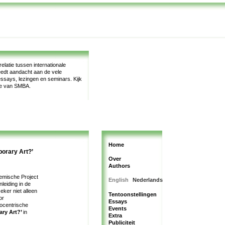
latie tussen internationale
teedt aandacht aan de vele
, essays, lezingen en seminars.
Kijk
te van SMBA.
Home
porary Art?’
Over
Authors
olemische Project
English
Nederlands
nleiding in de
ker niet alleen
Tentoonstellingen
or
Essays
rocentrische
Events
ary Art?’
in
Extra
Publiciteit