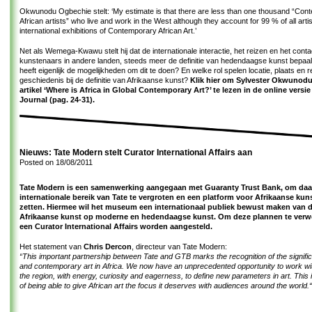
Okwunodu Ogbechie stelt: ‘My estimate is that there are less than one thousand “Con
African artists” who live and work in the West although they account for 99 % of all artis
international exhibitions of Contemporary African Art.’
Net als Wemega-Kwawu stelt hij dat de internationale interactie, het reizen en het cont
kunstenaars in andere landen, steeds meer de definitie van hedendaagse kunst bepaal
heeft eigenlijk de mogelijkheden om dit te doen? En welke rol spelen locatie, plaats en r
geschiedenis bij de definitie van Afrikaanse kunst?
Klik hier om Sylvester Okwunod
artikel ‘Where is Africa in Global Contemporary Art?’ te lezen in de online versi
Journal (pag. 24-31).
Nieuws: Tate Modern stelt Curator International Affairs aan
Posted on
18/08/2011
Tate Modern is een samenwerking aangegaan met Guaranty Trust Bank, om daa
internationale bereik van Tate te vergroten en een platform voor Afrikaanse kun
zetten. Hiermee wil het museum een internationaal publiek bewust maken van d
Afrikaanse kunst op moderne en hedendaagse kunst. Om deze plannen te verwe
een Curator International Affairs worden aangesteld.
Het statement van
Chris Dercon
, directeur van Tate Modern:
“This important partnership between Tate and GTB marks the recognition of the signif
and contemporary art in Africa. We now have an unprecedented opportunity to work wit
the region, with energy, curiosity and eagerness, to define new parameters in art. This 
of being able to give African art the focus it deserves with audiences around the world.“