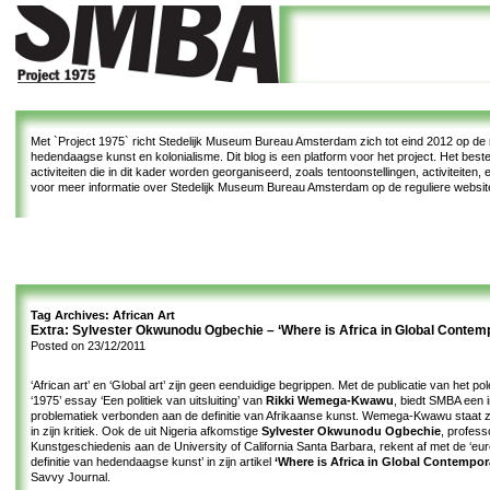
Met
`Project 1975`
richt Stedelijk Museum Bureau Amsterdam zich tot eind 2012 op de re
hedendaagse kunst en kolonialisme. Dit blog is een platform voor het project. Het bes
activiteiten die in dit kader worden georganiseerd, zoals tentoonstellingen, activiteiten
voor meer informatie over Stedelijk Museum Bureau Amsterdam op de reguliere websi
Tag Archives:
African Art
Extra: Sylvester Okwunodu Ogbechie – ‘Where is Africa in Global Contem
Posted on
23/12/2011
‘African art’ en ‘Global art’ zijn geen eenduidige begrippen. Met de publicatie van het p
‘1975’ essay ‘Een politiek van uitsluiting’ van
Rikki Wemega-Kwawu
, biedt SMBA een i
problematiek verbonden aan de definitie van Afrikaanse kunst. Wemega-Kwawu staat ze
in zijn kritiek. Ook de uit Nigeria afkomstige
Sylvester Okwunodu Ogbechie
, profess
Kunstgeschiedenis aan de University of California Santa Barbara, rekent af met de ‘eu
definitie van hedendaagse kunst’ in zijn artikel
‘Where is Africa in Global Contempor
Savvy Journal.