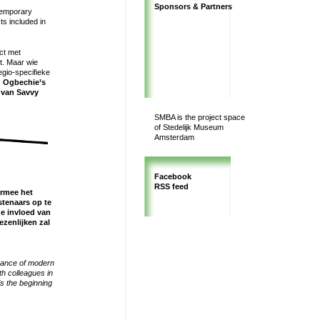
Sponsors & Partners
temporary
ts included in
act met
t. Maar wie
egio-specifieke
u Ogbechie’s
e van Savvy
SMBA is the project space
of Stedelijk Museum
Amsterdam
Facebook
RSS feed
rmee het
stenaars op te
e invloed van
zenlijken zal
icance of modern
h colleagues in
is the beginning