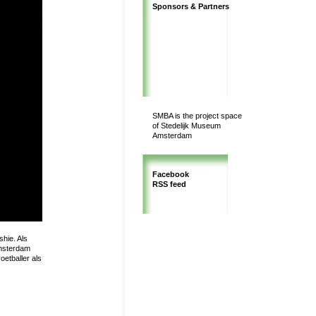
Sponsors & Partners
SMBA is the project space
of Stedelijk Museum
Amsterdam
Facebook
RSS feed
hie. Als
Amsterdam
oetballer als