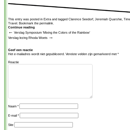
This entry was posted in
Extra
and tagged
Clarence Seedorf
,
Jeremiah Quarshie
,
Time
Travel
. Bookmark the
permalink
.
Continue reading
←
Verslag Symposium ‘Mixing the Colors of the Rainbow’
→
Verslag lezing Rhoda Woets
Geef een reactie
Het e-mailadres wordt niet gepubliceerd.
Vereiste velden zijn gemarkeerd met
*
Reactie
Naam
*
E-mail
*
Site