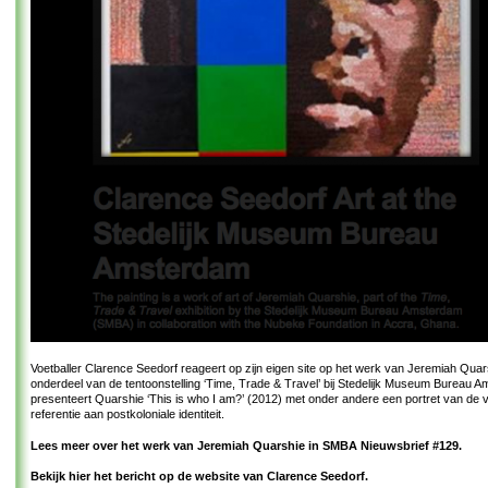
Voetballer Clarence Seedorf reageert op zijn eigen site op het werk van Jeremiah Quars
onderdeel van de tentoonstelling ‘Time, Trade & Travel’ bij Stedelijk Museum Bureau 
presenteert Quarshie ‘This is who I am?’ (2012) met onder andere een portret van de v
referentie aan postkoloniale identiteit.
Lees meer over het werk van Jeremiah Quarshie in SMBA Nieuwsbrief #129.
Bekijk hier het bericht op de website van Clarence Seedorf.