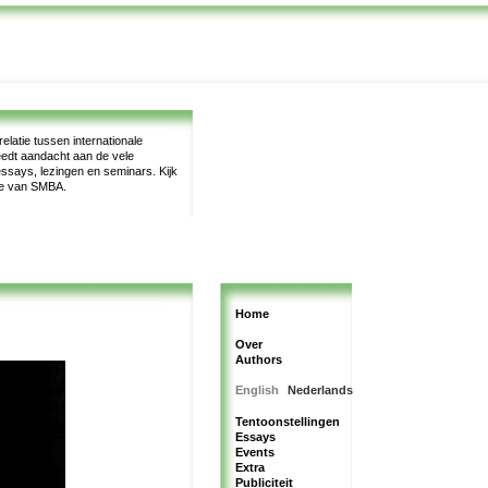
latie tussen internationale
teedt aandacht aan de vele
, essays, lezingen en seminars.
Kijk
te van SMBA.
Home
Over
Authors
English
Nederlands
Tentoonstellingen
Essays
Events
Extra
Publiciteit